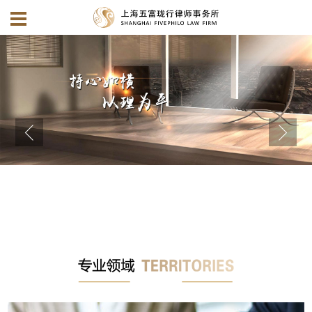
1
2
3