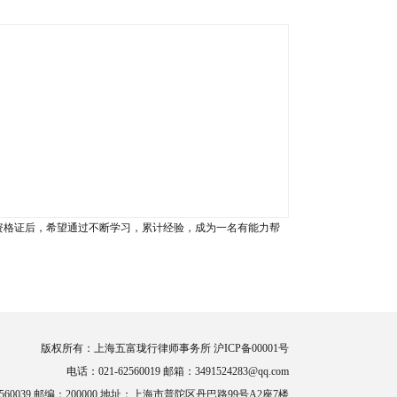
资格证后，希望通过不断学习，累计经验，成为一名有能力帮
版权所有：上海五富珑行律师事务所 沪ICP备00001号
电话：021-62560019 邮箱：3491524283@qq.com
2560039 邮编：200000 地址：上海市普陀区丹巴路99号A2座7楼