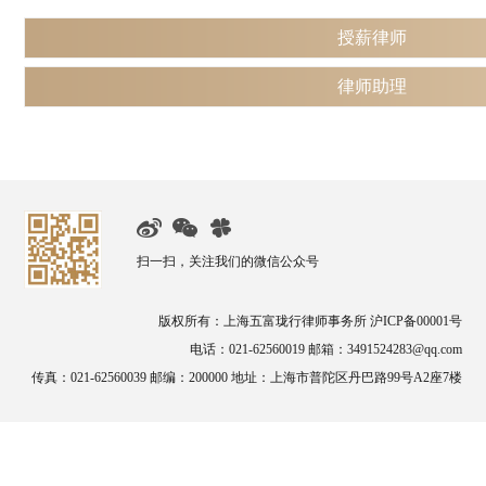
授薪律师
律师助理
岗位职责
1、负责律所诉讼案件的开庭及准备； 2、维护律所法律顾问单位，积极处理
岗位职责
其他部门完成日常任务； 4、完成领导安排的其他工作任务；
1、协助律师负责律所诉讼案件的开庭及准备； 2、维护律所法律顾问单位
3、能够独立审理合同，口头解答日常法律问题； 4、协助其他部门完成日常
岗位要求
务；
1.
工作概述：
1、协助或带领团队完成本所承接的诉讼业务；
扫一扫，关注我们的微信公众号
岗位要求
2、按照本所工作流程和质量要求，能独立完成或者协作完成非诉讼法律事务
1.
工作概述：
3、积极有效地协调各方面关系；
版权所有：上海五富珑行律师事务所 沪ICP备00001号
1、协助律师完成本所承接的诉讼业务；
4、准确、及时、全面地完成律师事务所交付的其他工作任务；
电话：021-62560019 邮箱：3491524283@qq.com
2、按照本所工作流程和质量要求，协作完成非诉讼法律事务；
传真：021-62560039 邮编：200000 地址：上海市普陀区丹巴路99号A2座7楼
3、积极有效地与各单位部门进行沟通；
2.
任职资格及条件：
4、准确、及时、全面地完成律师事务所交付的其他工作任务；
关键能力：
1、有律师执业证，具有独立办案的能力；
2.
任职资格及条件：
2、有团队协作精神，有良好的服务意识；
关键能力：